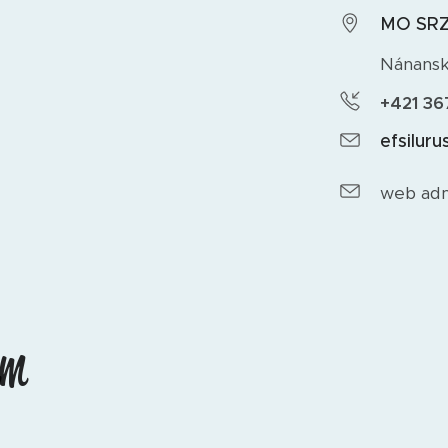
MO SRZ
Nánanská
+421 36
efsilur
web ad
ám