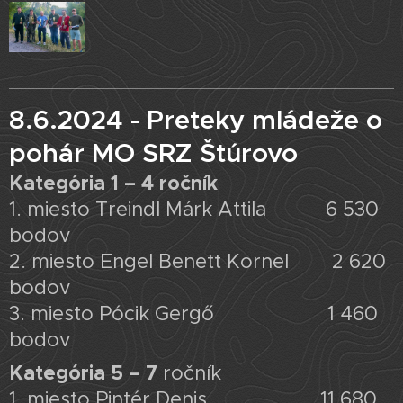
8.6.2024 - Preteky mládeže o
pohár MO SRZ Štúrovo
Kategória 1 – 4 ročník
1. miesto Treindl Márk Attila 6 530
bodov
2. miesto Engel Benett Kornel 2 620
bodov
3. miesto Pócik Gergő 1 460
bodov
Kategória 5 – 7
ročník
1. miesto Pintér Denis 11 680