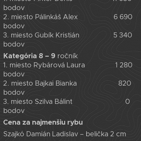
bodov
2. miesto Pálinkáš Alex 6 690
bodov
3. miesto Gubík Kristián 5 340
bodov
Kategória 8 – 9
ročník
1. miesto Rybárová Laura 1 280
bodov
2. miesto Bajkai Bianka 820
bodov
3. miesto Szilva Bálint 0
bodov
Cena za najmenšiu rybu
Szajkó Damián Ladislav – belička 2 cm