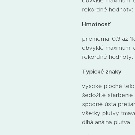
obvyklé maximum: 
rekordné hodnoty:
Hmotnosť
priemerná: 0,3 až 1
obvyklé maximum: 
rekordné hodnoty: 
Typické znaky
vysoké ploché telo
šedožlté sfarbenie
spodné ústa pretia
všetky plutvy tmav
dlhá análna plutva