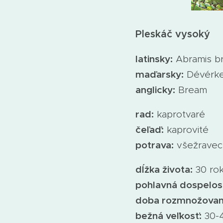
Pleskáč vysoký
latinsky:
Abramis b
maďarsky:
Dévérk
anglicky:
Bream
rad:
kaprotvaré
čeľaď:
kaprovité
potrava:
všežravec
dĺžka života:
30 ro
pohlavná dospelos
doba rozmnožovan
bežná veľkosť:
30-