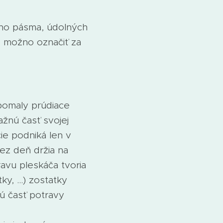
ého pásma, údolných
o možno označiť za
pomaly prúdiace
žnú časť svojej
ie podniká len v
ez deň držia na
ravu pleskáča tvoria
y, ...) zostatky
ú časť potravy