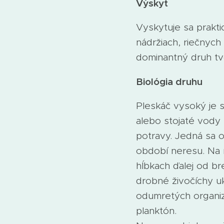
Výskyt
Vyskytuje sa prakt
nádržiach, riečnych
dominantný druh tv
Biológia druhu
Pleskáč vysoký je 
alebo stojaté vody
potravy. Jedná sa o
období neresu. Na r
hĺbkach ďalej od br
drobné živočíchy uk
odumretých organiz
planktón.