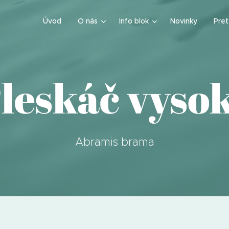
Úvod
O nás
Info blok
Novinky
Pre
leskáč vyso
Abramis brama