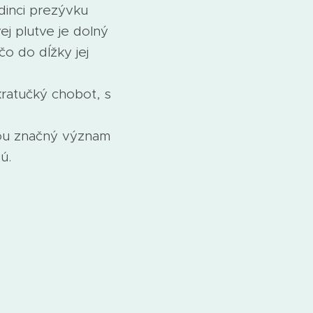
dinci prezývku
ej plutve je dolný
čo do dĺžky jej
ratučký chobot, s
cou značný význam
ú.