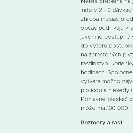
Neres prebieha na ja
inde v 2 - 3 dávkac
zhruba mesiac pred
občas podnikajú kra
javom je postupné vy
do výteru postupne
na zarastených plyt
rastlinstvo, korien
hodinách. Spoločne 
vytvára možno najv
ploticou a niekedy 
Pohlavne pleskáč do
môže mať 30 000 - 
Rozmery a rast