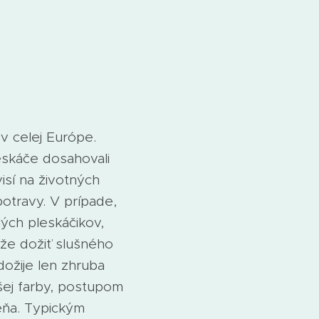
v celej Európe.
eskáče dosahovali
isí na životných
otravy. V prípade,
ých pleskáčikov,
ôže dožiť slušného
dožije len zhruba
šej farby, postupom
eňa. Typickým