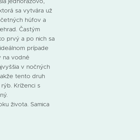
esia jednorázovo,
ktorá sa vytvára už
očetných húfov a
riehrad. Častým
ko prvý a po nich sa
 ideálnom prípade
ry na vodné
ajvyššia v nočných
 takže tento druh
ýb. Kríženci s
ný.
oku života. Samica