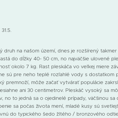
 31.5.
 druh na našom území, dnes je rozšírený takmer 
astá do dĺžky 40- 50 cm, no najväčšie ulovené pl
sť okolo 7 kg. Rast pleskáča vo veľkej miere záv
ne sú pre neho teplé rozľahlé vody s dostatkom p
ký premnoží, môže začať vytvárať populácie zakrsl
resiahne ani 30 centimetrov. Pleskáč vysoký sa m
, no to jedná sa o ojedinelé prípady, väčšinou sa 
benie sa počas života mení, mladé kusy sú svetlej
nú do typického šedo žltého / bronzového odti