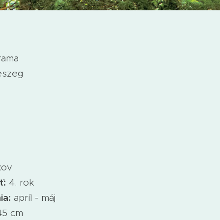
rama
eszeg
kov
ť:
4. rok
ia:
apríl - máj
45 cm