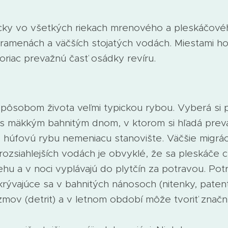
icky vo všetkých riekach mrenového a pleskáčov
 ramenách a väčších stojatých vodách. Miestami h
oriac prevažnú časť osádky revíru.
spôsobom života veľmi typickou rybou. Vyberá si 
 s mäkkým bahnitým dnom, v ktorom si hľadá preva
 húfovú rybu nemeniacu stanovište. Väčšie migrác
ozsiahlejších vodách je obvyklé, že sa pleskáče c
ehu a v noci vyplávajú do plytčín za potravou. Pot
rývajúce sa v bahnitých nánosoch (nitenky, patentk
mov (detrit) a v letnom období môže tvoriť značn