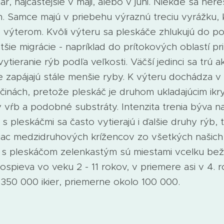
r, najčastejšie v máji, alebo v júni. Niekde sa ner
h. Samce majú v priebehu výraznú treciu vyrážku, 
 výterom. Kvôli výteru sa pleskáče zhlukujú do p
tšie migrácie - napríklad do prítokových oblastí p
tieranie rýb podľa veľkosti. Väčší jedinci sa trú a
 zapájajú stále menšie ryby. K výteru dochádza v
činách, pretože pleskáč je druhom ukladajúcim ik
ky vŕb a podobné substráty. Intenzita trenia býva n
s pleskáčmi sa často vytierajú i ďalšie druhy rýb,
iac medzidruhových krížencov zo všetkých našich r
i s pleskáčom zelenkastým sú miestami vcelku bež
spieva vo veku 2 - 11 rokov, v priemere asi v 4. r
350 000 ikier, priemerne okolo 100 000.