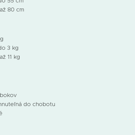
do 55 cm
 až 80 cm
kg
do 3 kg
až 11 kg
 bokov
hnuteľná do chobotu
é