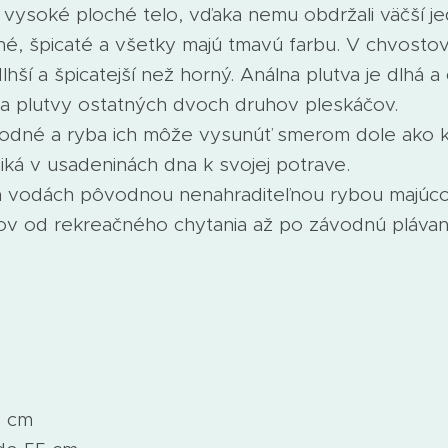
vysoké ploché telo, vďaka nemu obdržali väčší je
lhé, špicaté a všetky majú tmavú farbu. V chvostov
ší a špicatejší než horný. Análna plutva je dlhá a 
a plutvy ostatných dvoch druhov pleskáčov.
odné a ryba ich môže vysunúť smerom dole ako k
ká v usadeninách dna k svojej potrave.
ch vodách pôvodnou nenahraditeľnou rybou majú
ov od rekreačného chytania až po závodnú plávan
5 cm