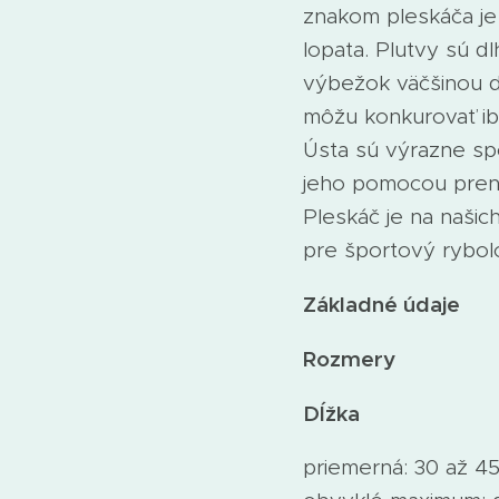
znakom pleskáča je 
lopata. Plutvy sú d
výbežok väčšinou dlh
môžu konkurovať ib
Ústa sú výrazne sp
jeho pomocou preni
Pleskáč je na naši
pre športový rybol
Základné údaje
Rozmery
Dĺžka
priemerná: 30 až 4