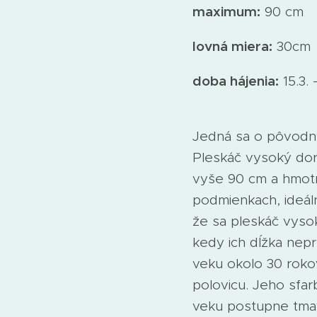
maximum:
90 cm
l
ovná miera:
30cm
doba hájenia:
15.3. -
Jedná sa o pôvodný
Pleskáč vysoký dor
vyše 90 cm a hmotno
podmienkach, ideál
že sa pleskáč vyso
kedy ich dĺžka nep
veku okolo 30 rokov
polovicu. Jeho sfar
veku postupne tmav