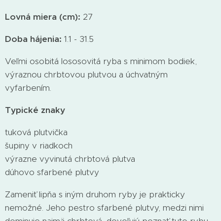
Lovná miera (cm):
27
Doba hájenia:
1.1 - 31.5
Veľmi osobitá lososovitá ryba s minimom bodiek,
výraznou chrbtovou plutvou a úchvatným
vyfarbením.
Typické znaky
tuková plutvička
šupiny v riadkoch
výrazne vyvinutá chrbtová plutva
dúhovo sfarbené plutvy
Zameniť lipňa s iným druhom ryby je prakticky
nemožné. Jeho pestro sfarbené plutvy, medzi nimi