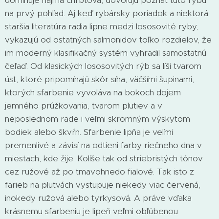
dominuje najmä chrbtová, dovoľujú poznať tuto rybu
na prvý pohľad. Aj keď rybársky poriadok a niektorá
staršia literatúra radia lipne medzi lososovité ryby,
vykazujú od ostatných salmonidov toľko rozdielov, že
im moderný klasifikačný systém vyhradil samostatnú
čeľaď. Od klasických lososovitých rýb sa líši tvarom
úst, ktoré pripomínajú skôr síha, väčšími šupinami,
ktorých sfarbenie vyvoláva na bokoch dojem
jemného prúžkovania, tvarom plutiev a v
neposlednom rade i veľmi skromným výskytom
bodiek alebo škvŕn. Sfarbenie lipňa je veľmi
premenlivé a závisí na odtieni farby riečneho dna v
miestach, kde žije. Kolíše tak od striebristých tónov
cez ružové až po tmavohnedo fialové. Tak isto z
farieb na plutvách vystupuje niekedy viac červená,
inokedy ružová alebo tyrkysová. A práve vďaka
krásnemu sfarbeniu je lipeň veľmi obľúbenou