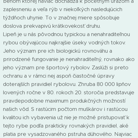
behom ktorej naviac dochádza k početným úrazom a
zaplesneniu a veľa rýb v niekoľkých nasledujúcich
týždňoch uhynie. To v značnej miere spôsobuje
doslova prekvapivú krátkovekosť druhu.
Lipeň je u nás pôvodnou typickou a nenahraditeľnou
rybou obývajúcou najkrajšie úseky vodných tokov.
Jeho význam pre ich biologickú rovnováhu a
prirodzené fungovanie je nenahraditeľný, rovnako ako
jeho význam pre športový rybolov. Zaslúži si preto
ochranu a v rámci nej aspoň čiastočné úpravy
doterajších pravidiel rybolovu. Zhruba 80 000 lipňov
lovených ročne v 80. rokoch 20. storočia predstavuje
pravdepodobne maximum produkčných možností
našich vôd. S rastúcim počtom muškárov i rastúcou
kvalitou ich vybavenia už nie je možné pristupovať k
tejto rybe podľa prakticky rovnakých pravidiel, aké
platia pre vysadzovaného pstruha dúhového. Najviac