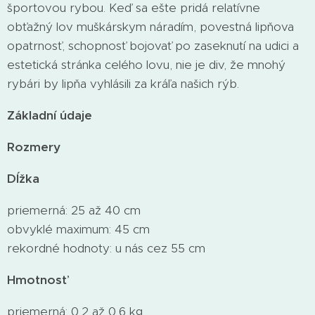
športovou rybou. Keď sa ešte pridá relatívne
obťažný lov muškárskym náradím, povestná lipňova
opatrnosť, schopnosť bojovať po zaseknutí na udici a
estetická stránka celého lovu, nie je div, že mnohý
rybári by lipňa vyhlásili za kráľa našich rýb.
Základní údaje
Rozmery
Dĺžka
priemerná: 25 až 40 cm
obvyklé maximum: 45 cm
rekordné hodnoty: u nás cez 55 cm
Hmotnosť
priemerná: 0,2 až 0,6 kg