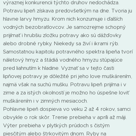
výraznej konkurencii týchto druhov nedochádza.
Potravu lipeň získava predovšetkým na dne. Tvoria ju
hlavne larvy hmyzu. Krom nich konzumuje i ďalších
vodných bezobratlovcov. Je samozrejme schopný
prijímať i hrubšiu zložku potravy ako sú dážďovky
alebo drobné rybky. Niekedy sa živí i ikrami rýb.
Samostatnou kapitolu potravného spektra lipeňa tvorí
náletový hmyz a štádiá vodného hmyzu stúpajúce
pred liahnutím k hladine. Vyznať sa v tejto časti
lipňovej potravy je dôležité pri jeho love muškárením,
najmä však na suchú mušku. Potravu lipeň prijíma i v
zime a za istých okolností je možno ho úspešne loviť
muškárením i v zimných mesiacoch.
Pohlavne lipeň dospieva vo veku 2 až 4 rokov, samci
obvykle o rok skôr. Trenie prebieha v apríli až máji.
Výter prebieha v plytkých prúdoch s čistým
piesčitým alebo štrkovitým dnom. Ryby na