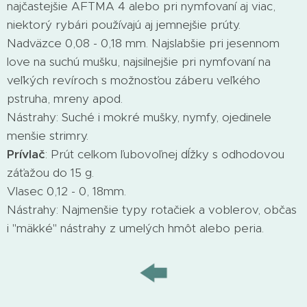
najčastejšie AFTMA 4 alebo pri nymfovaní aj viac,
niektorý rybári používajú aj jemnejšie prúty.
Nadväzce 0,08 - 0,18 mm. Najslabšie pri jesennom
love na suchú mušku, najsilnejšie pri nymfovaní na
veľkých revíroch s možnosťou záberu veľkého
pstruha, mreny apod.
Nástrahy: Suché i mokré mušky, nymfy, ojedinele
menšie strimry.
Prívlač
: Prút celkom ľubovoľnej dĺžky s odhodovou
záťažou do 15 g.
Vlasec 0,12 - 0, 18mm.
Nástrahy: Najmenšie typy rotačiek a voblerov, občas
i "mäkké" nástrahy z umelých hmôt alebo peria.