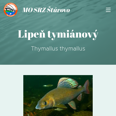
MO SRZ Štúrovo
Lipeň tymiánový
Thymallus thymallus