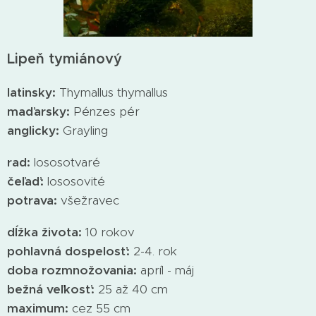
Lipeň tymiánový
latinsky:
Thymallus thymallus
maďarsky:
Pénzes pér
anglicky:
Grayling
rad:
lososotvaré
čeľaď:
lososovité
potrava:
všežravec
dĺžka života:
10 rokov
pohlavná dospelosť:
2-4. rok
doba rozmnožovania:
apríl - máj
bežná veľkosť:
25 až 40 cm
maximum:
cez 55 cm