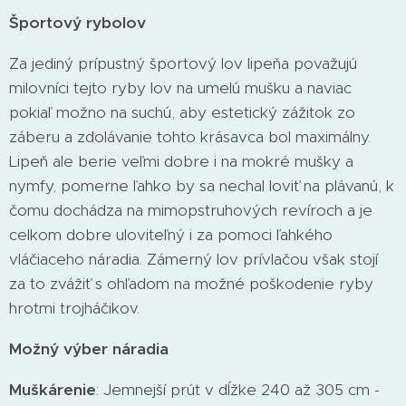
Športový rybolov
Za jediný prípustný športový lov lipeňa považujú
milovníci tejto ryby lov na umelú mušku a naviac
pokiaľ možno na suchú, aby estetický zážitok zo
záberu a zdolávanie tohto krásavca bol maximálny.
Lipeň ale berie veľmi dobre i na mokré mušky a
nymfy, pomerne ľahko by sa nechal loviť na plávanú, k
čomu dochádza na mimopstruhových revíroch a je
celkom dobre uloviteľný i za pomoci ľahkého
vláčiaceho náradia. Zámerný lov prívlačou však stojí
za to zvážiť s ohľadom na možné poškodenie ryby
hrotmi trojháčikov.
Možný výber náradia
Muškárenie
: Jemnejší prút v dĺžke 240 až 305 cm -