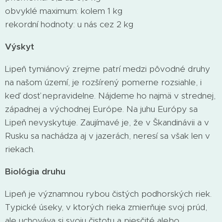
obvyklé maximum: kolem 1 kg
rekordní hodnoty: u nás cez 2 kg
Výskyt
Lipeň tymiánový zrejme patrí medzi pôvodné druhy
na našom území, je rozšírený pomerne rozsiahle, i
keď dosť nepravidelne. Nájdeme ho najmä v strednej,
západnej a východnej Európe. Na juhu Európy sa
Lipeň nevyskytuje. Zaujímavé je, že v Škandinávii a v
Rusku sa nachádza aj v jazerách, neresí sa však len v
riekach.
Biológia druhu
Lipeň je významnou rybou čistých podhorských riek.
Typické úseky, v ktorých rieka zmierňuje svoj prúd,
ale uchováva si svoju čistotu a piesčité alebo