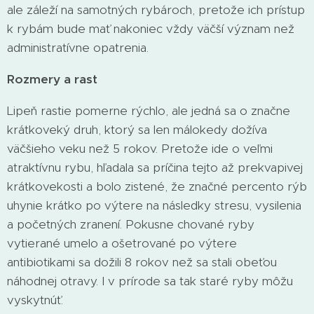
ale záleží na samotných rybároch, pretože ich prístup
k rybám bude mať nakoniec vždy väčší význam než
administratívne opatrenia.
Rozmery a rast
Lipeň rastie pomerne rýchlo, ale jedná sa o značne
krátkoveký druh, ktorý sa len málokedy dožíva
väčšieho veku než 5 rokov. Pretože ide o veľmi
atraktívnu rybu, hľadala sa príčina tejto až prekvapivej
krátkovekosti a bolo zistené, že značné percento rýb
uhynie krátko po výtere na následky stresu, vysilenia
a početných zranení. Pokusne chované ryby
vytierané umelo a ošetrované po výtere
antibiotikami sa dožili 8 rokov než sa stali obeťou
náhodnej otravy. I v prírode sa tak staré ryby môžu
vyskytnúť.