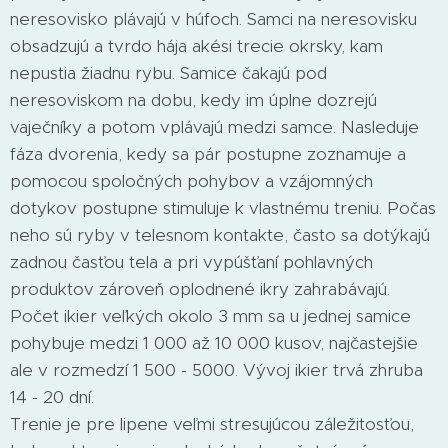
neresovisko plávajú v húfoch. Samci na neresovisku
obsadzujú a tvrdo hája akési trecie okrsky, kam
nepustia žiadnu rybu. Samice čakajú pod
neresoviskom na dobu, kedy im úplne dozrejú
vaječníky a potom vplávajú medzi samce. Nasleduje
fáza dvorenia, kedy sa pár postupne zoznamuje a
pomocou spoločných pohybov a vzájomných
dotykov postupne stimuluje k vlastnému treniu. Počas
neho sú ryby v telesnom kontakte, často sa dotýkajú
zadnou časťou tela a pri vypúšťaní pohlavných
produktov zároveň oplodnené ikry zahrabávajú.
Počet ikier veľkých okolo 3 mm sa u jednej samice
pohybuje medzi 1 000 až 10 000 kusov, najčastejšie
ale v rozmedzí 1 500 - 5000. Vývoj ikier trvá zhruba
14 - 20 dní.
Trenie je pre lipene veľmi stresujúcou záležitosťou,