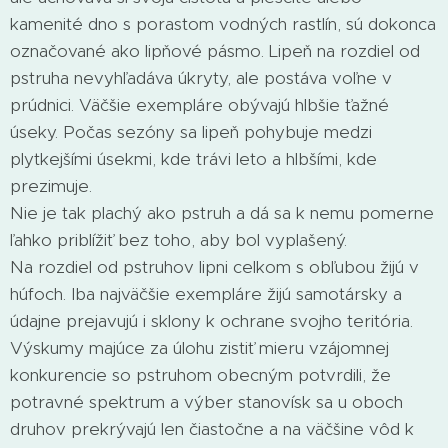
kamenité dno s porastom vodných rastlín, sú dokonca
označované ako lipňové pásmo. Lipeň na rozdiel od
pstruha nevyhľadáva úkryty, ale postáva voľne v
prúdnici. Väčšie exempláre obývajú hlbšie ťažné
úseky. Počas sezóny sa lipeň pohybuje medzi
plytkejšími úsekmi, kde trávi leto a hlbšími, kde
prezimuje.
Nie je tak plachý ako pstruh a dá sa k nemu pomerne
ľahko priblížiť bez toho, aby bol vyplašený.
Na rozdiel od pstruhov lipni celkom s obľubou žijú v
húfoch. Iba najväčšie exempláre žijú samotársky a
údajne prejavujú i sklony k ochrane svojho teritória.
Výskumy majúce za úlohu zistiť mieru vzájomnej
konkurencie so pstruhom obecným potvrdili, že
potravné spektrum a výber stanovísk sa u oboch
druhov prekrývajú len čiastočne a na väčšine vôd k