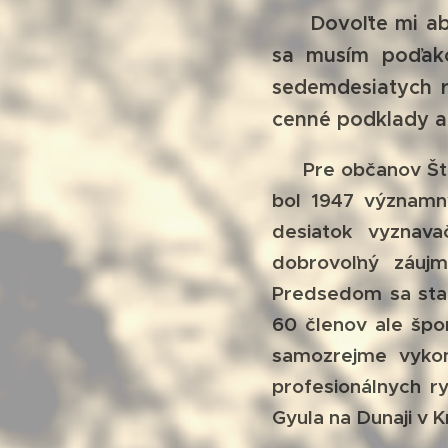
Dovoľte mi aby s
sa musím poďako
sedemdesiatych r
cenné podklady a 
Pre občanov Štúro
bol 1947 významn
desiatok vyznava
dobrovoľný záujm
Predsedom sa stal 
60 členov ale špor
samozrejme vykon
profesionálnych r
Gyula na Dunaji v 