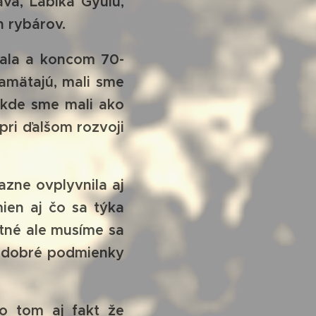
ava, Lábika Gyulu,
h rybárov.
ala a koncom 70-
pamätajú, mali sme
 kde sme mali ako
 pri ďalšom rozvoji
ne ovplyvnila aj
mien aj čo sa týka
stné ale musíme sa
li dobré podmienky
 tom aj fakt že