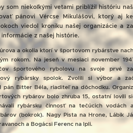
om niekoľkými vetami priblížil históriu naše
vať pánovi Vércse Mikulášovi, ktorý aj ke
okoch viedol kroniku našej organizácie a z
informácie z našej histórie.
va a okolia ktorí v športovom rybárstve nachá
ým rokom. Na jeseň v mesiaci november 1947 
čov športového rybolovu na svoje prvé zas
ový rybársky spolok. Zvolili si výbor a zača
pán Bitter Béla, riaditeľ na dôchodku. Organiz
tových rybárov bolo zhruba 15, ostatní lovili 
ávali rybársku činnosť na tečúcich vodách a
ybárov (bokrok). Nagy Pista na Hrone, Lábik Já
Kravanoch a Bogácsi Ferenc na Ipli.