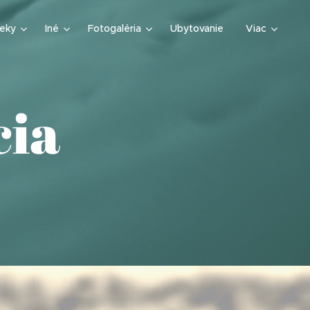
teky
Iné
Fotogaléria
Ubytovanie
Viac
cia