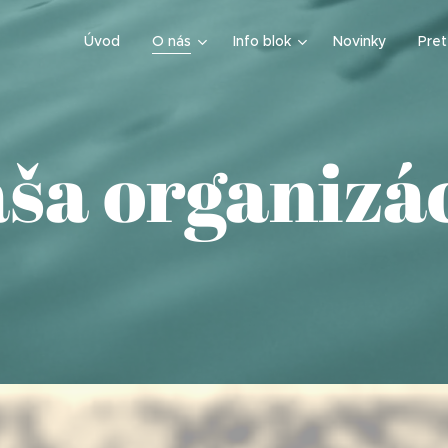
Úvod
O nás
Info blok
Novinky
Pre
ša organizá