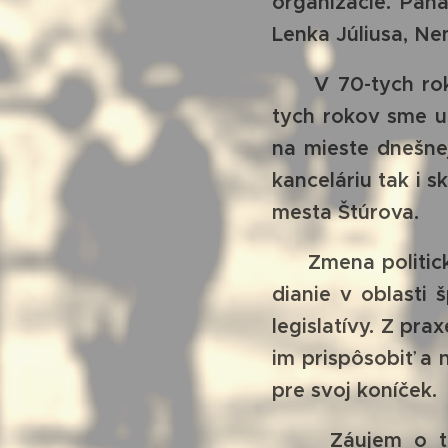
organizácie. Pána
Lenka Júliusa, N
V 70-tych rokoc
tych rokov sme už
na mieste dnešne
kanceláriu tak i s
mesta Štúrova.
Zmena politické
dianie v oblasti
legislatívy. Z pr
im prispôsobiť a 
pre svoj koníček.
Záujem o tento