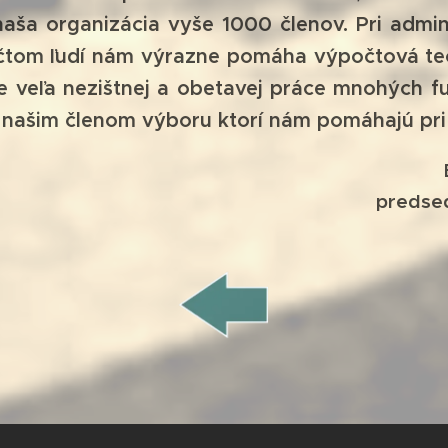
ša organizácia vyše 1000 členov. Pri adminis
tom ľudí nám výrazne pomáha výpočtová tec
 veľa nezištnej a obetavej práce mnohých fu
našim členom výboru ktorí nám pomáhajú pri
predse