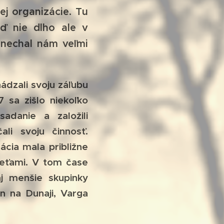
j organizácie. Tu
ď nie dlho ale v
anechal nám veľmi
dzali svoju záľubu
sa zišlo niekoľko
adanie a založili
li svoju činnosť.
ácia mala približne
sieťami. V tom čase
j menšie skupinky
n na Dunaji, Varga