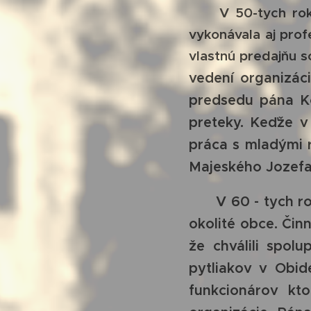
V 50-tych rokoch
vykonávala aj profe
vlastnú predajňu s
vedení organizác
predsedu pána Ko
preteky. Keďže v
práca s mladými 
Majeského Jozefa
V 60 - tych roko
okolité obce. Činn
že chválili spol
pytliakov v Obid
funkcionárov kt