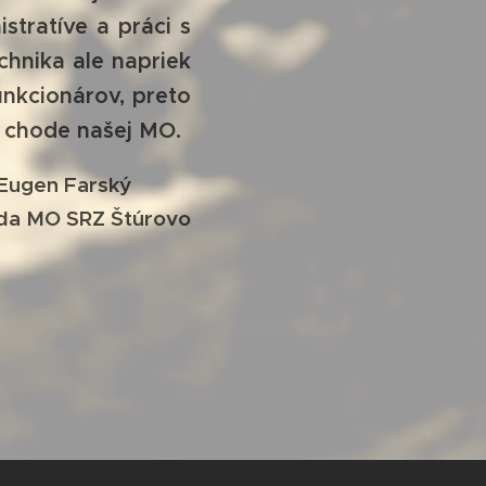
tratíve a práci s
hnika ale napriek
nkcionárov, preto
 chode našej MO.
Eugen Farský
da MO SRZ Štúrovo