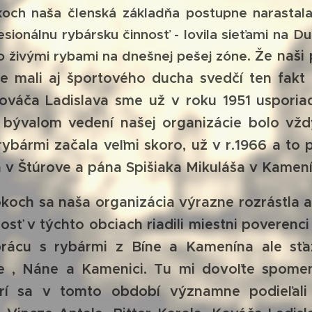
 naša členská základňa postupne narastala.
sionálnu rybársku činnosť - lovila sieťami na Du
o živými rybami na dnešnej pešej zóne.
Že naši
ie mali aj športového ducha svedčí ten fakt
váča Ladislava sme už v roku 1951 usporiad
 bývalom vedení našej organizácie bolo vždy 
rybármi začala veľmi skoro, už v r.1966 a to
 v Štúrove a pána Spišiaka Mikuláša v Kamen
ch sa naša organizácia výrazne rozrástla a 
osť v týchto obciach riadili miestni poverenc
uprácu s rybármi z Bíne a Kamenína ale sťa
e , Náne a Kamenici. Tu mi dovoľte spome
orí sa v tomto období významne podieľali 