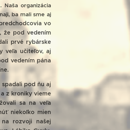
 Naša organizácia
naji, ba mali sme aj
 predchodcovia vo
 , že pod vedením
ali prvé rybárske
veľa učiteľov, aj
 pod vedením pána
íne.
spadali pod ňu aj
i a z kroniky vieme
žovali sa na veľa
núť niekoľko mien
na rozvoji našej