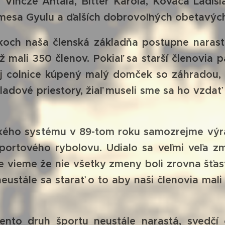
 Vincze Antala, Bitter Karola, Kováča Ladisl
emesa Gyulu a ďalších dobrovoľných obetavýc
h naša členská základňa postupne narast
 mali 350 členov. Pokiaľ sa starší členovia 
j colnice kúpený malý domček so záhradou,
kladové priestory, žiaľ museli sme sa ho vzdať
ho systému v 89-tom roku samozrejme výraz
 športového rybolovu.
Udialo sa veľmi veľa z
axe vieme že nie všetky zmeny boli zrovna šťa
neustále sa starať o to aby naši členovia ma
 druh športu neustále narastá, svedčí o