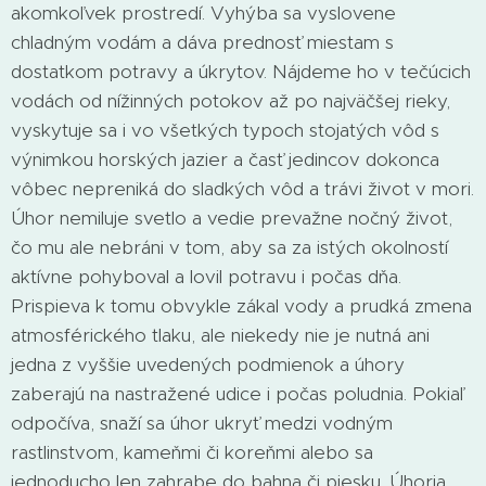
akomkoľvek prostredí. Vyhýba sa vyslovene
chladným vodám a dáva prednosť miestam s
dostatkom potravy a úkrytov. Nájdeme ho v tečúcich
vodách od nížinných potokov až po najväčšej rieky,
vyskytuje sa i vo všetkých typoch stojatých vôd s
výnimkou horských jazier a časť jedincov dokonca
vôbec nepreniká do sladkých vôd a trávi život v mori.
Úhor nemiluje svetlo a vedie prevažne nočný život,
čo mu ale nebráni v tom, aby sa za istých okolností
aktívne pohyboval a lovil potravu i počas dňa.
Prispieva k tomu obvykle zákal vody a prudká zmena
atmosférického tlaku, ale niekedy nie je nutná ani
jedna z vyššie uvedených podmienok a úhory
zaberajú na nastražené udice i počas poludnia. Pokiaľ
odpočíva, snaží sa úhor ukryť medzi vodným
rastlinstvom, kameňmi či koreňmi alebo sa
jednoducho len zahrabe do bahna či piesku. Úhoria