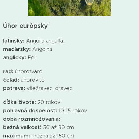
Úhor európsky
latinsky:
Anguilla anguilla
maďarsky:
Angolna
anglicky:
Eel
rad:
úhorotvaré
čeľaď:
úhorovité
potrava:
všežravec, dravec
dĺžka života:
20 rokov
pohlavná dospelosť:
10-15 rokov
doba rozmnožovania:
bežná veľkosť:
50 až 80 cm
maximum:
možná až 150 cm