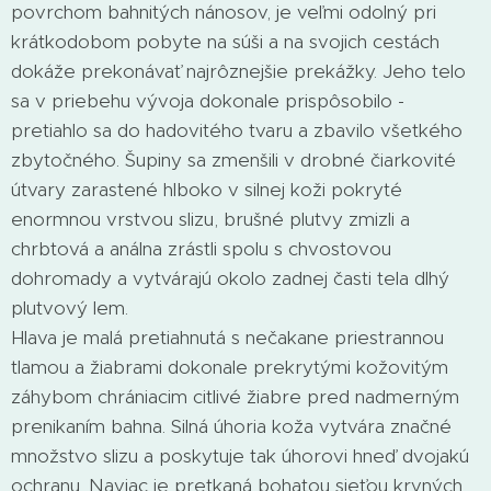
povrchom bahnitých nánosov, je veľmi odolný pri
krátkodobom pobyte na súši a na svojich cestách
dokáže prekonávať najrôznejšie prekážky. Jeho telo
sa v priebehu vývoja dokonale prispôsobilo -
pretiahlo sa do hadovitého tvaru a zbavilo všetkého
zbytočného. Šupiny sa zmenšili v drobné čiarkovité
útvary zarastené hlboko v silnej koži pokryté
enormnou vrstvou slizu, brušné plutvy zmizli a
chrbtová a análna zrástli spolu s chvostovou
dohromady a vytvárajú okolo zadnej časti tela dlhý
plutvový lem.
Hlava je malá pretiahnutá s nečakane priestrannou
tlamou a žiabrami dokonale prekrytými kožovitým
záhybom chrániacim citlivé žiabre pred nadmerným
prenikaním bahna. Silná úhoria koža vytvára značné
množstvo slizu a poskytuje tak úhorovi hneď dvojakú
ochranu. Naviac je pretkaná bohatou sieťou krvných