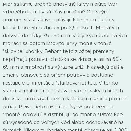
ikier sa liahnu drobné priesvitné larvy majúce tvar
vŕbového listu. Ty sú sčasti unášané Golfským
prúdom, sčasti aktívne plávajú k brehom Európy,
ktorých dosiahnu zhruba po 2,5 rokoch. Medzitým
dorastú do dĺžky 75 - 80 mm. V plytkých pobrežných
moriach sa potom listovité larvy menia v tenké
"sklovité" úhoríky. Behom tejto zložitej premeny
neprijímajú potravu, ich dĺžka se zkracuje asi na 60 -
65 mm a hmotnosť sa výrazne zníži. Nasledujú ďalšie
zmeny, obnovuje sa príjem potravy a postupne
nastupuje pigmentácia (sfarbovanie) tela. V tomto
štádiu sa malí úhoríci dostávajú v obrovských húfoch
do ústia európskych riek a nastupujú migráciu proti ich
prúdu. Práve tieto malé úhoríky sa pod názvom
"monté" odlovujú a distribuujú do mnoho štátov, kde
sú vysadené do voľných vôd alebo odchováváné na
farmách. Kilogram úhorieho monté obsahuje asi 3 300