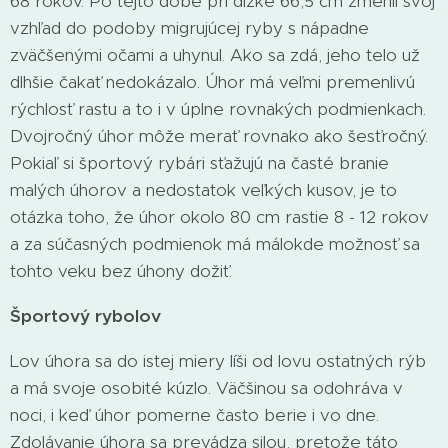
68 rokov. Po tejto dobe pri dĺžke 66,5 cm zmenil svoj
vzhľad do podoby migrujúcej ryby s nápadne
zväčšenými očami a uhynul. Ako sa zdá, jeho telo už
dlhšie čakať nedokázalo. Úhor má veľmi premenlivú
rýchlosť rastu a to i v úplne rovnakých podmienkach.
Dvojročný úhor môže merať rovnako ako šesťročný.
Pokiaľ si športový rybári sťažujú na časté branie
malých úhorov a nedostatok veľkých kusov, je to
otázka toho, že úhor okolo 80 cm rastie 8 - 12 rokov
a za súčasných podmienok má málokde možnosť sa
tohto veku bez úhony dožiť.
Športový rybolov
Lov úhora sa do istej miery líši od lovu ostatných rýb
a má svoje osobité kúzlo. Väčšinou sa odohráva v
noci, i keď úhor pomerne často berie i vo dne.
Zdolávanie úhora sa prevádza silou, pretože táto