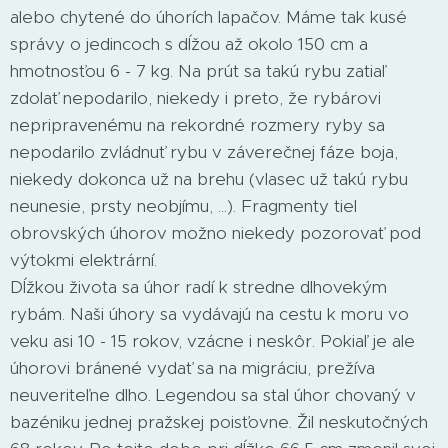
alebo chytené do úhorích lapačov. Máme tak kusé
správy o jedincoch s dĺžou až okolo 150 cm a
hmotnosťou 6 - 7 kg. Na prút sa takú rybu zatiaľ
zdolať nepodarilo, niekedy i preto, že rybárovi
nepripravenému na rekordné rozmery ryby sa
nepodarilo zvládnuť rybu v záverečnej fáze boja,
niekedy dokonca už na brehu (vlasec už takú rybu
neunesie, prsty neobjímu, ...). Fragmenty tiel
obrovských úhorov možno niekedy pozorovať pod
výtokmi elektrární.
Dĺžkou života sa úhor radí k stredne dlhovekým
rybám. Naši úhory sa vydávajú na cestu k moru vo
veku asi 10 - 15 rokov, vzácne i neskôr. Pokiaľ je ale
úhorovi bránené vydať sa na migráciu, prežíva
neuveriteľne dlho. Legendou sa stal úhor chovaný v
bazéniku jednej pražskej poisťovne. Žil neskutočných