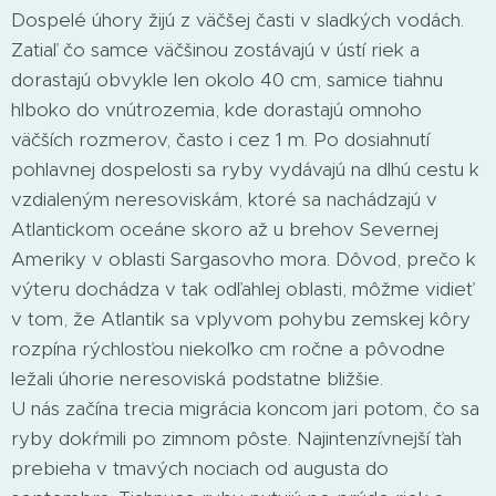
Dospelé úhory žijú z väčšej časti v sladkých vodách.
Zatiaľ čo samce väčšinou zostávajú v ústí riek a
dorastajú obvykle len okolo 40 cm, samice tiahnu
hlboko do vnútrozemia, kde dorastajú omnoho
väčších rozmerov, často i cez 1 m. Po dosiahnutí
pohlavnej dospelosti sa ryby vydávajú na dlhú cestu k
vzdialeným neresoviskám, ktoré sa nachádzajú v
Atlantickom oceáne skoro až u brehov Severnej
Ameriky v oblasti Sargasovho mora. Dôvod, prečo k
výteru dochádza v tak odľahlej oblasti, môžme vidieť
v tom, že Atlantik sa vplyvom pohybu zemskej kôry
rozpína rýchlosťou niekoľko cm ročne a pôvodne
ležali úhorie neresoviská podstatne bližšie.
U nás začína trecia migrácia koncom jari potom, čo sa
ryby dokŕmili po zimnom pôste. Najintenzívnejší ťah
prebieha v tmavých nociach od augusta do