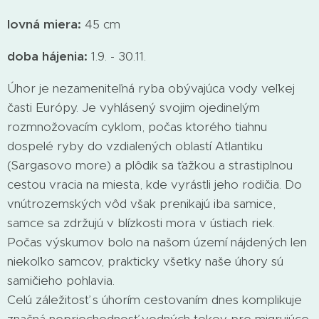
lovná miera:
45 cm
doba hájenia:
1.9. - 30.11.
Úhor je nezameniteľná ryba obývajúca vody veľkej
časti Európy. Je vyhlásený svojim ojedinelým
rozmnožovacím cyklom, počas ktorého tiahnu
dospelé ryby do vzdialených oblastí Atlantiku
(Sargasovo more) a plôdik sa ťažkou a strastiplnou
cestou vracia na miesta, kde vyrástli jeho rodičia. Do
vnútrozemských vôd však prenikajú iba samice,
samce sa zdržujú v blízkosti mora v ústiach riek.
Počas výskumov bolo na našom území nájdených len
niekoľko samcov, prakticky všetky naše úhory sú
samičieho pohlavia.
Celú záležitosť s úhorím cestovaním dnes komplikuje