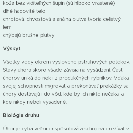
koža bez viditeľných šupín (sú hlboko vrastené)
dlhé hadovité telo
chrbtová, chvostová a análna plutva tvoria celistvý
lem
chýbajú brušne plutvy
Výskyt
Všetky vody okrem vyslovene pstruhových potokov.
Stavy úhora skoro všade závisia na vysádzaní. Časť
úhorov uniká do riek i z produkčných rybníkov. Vďaka
svojej schopnosti migrovať a prekonávať prekážky sa
úhory dostávajú i do vôd, kde by ich nikto nečakal a
kde nikdy neboli vysadené.
Biológia druhu
Úhor je ryba veľmi prispôsobivá a schopná prežívať v