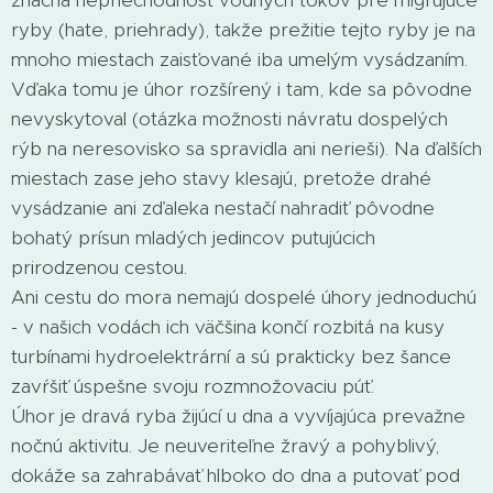
značná nepriechodnosť vodných tokov pre migrujúce
ryby (hate, priehrady), takže prežitie tejto ryby je na
mnoho miestach zaisťované iba umelým vysádzaním.
Vďaka tomu je úhor rozšírený i tam, kde sa pôvodne
nevyskytoval (otázka možnosti návratu dospelých
rýb na neresovisko sa spravidla ani nerieši). Na ďalších
miestach zase jeho stavy klesajú, pretože drahé
vysádzanie ani zďaleka nestačí nahradiť pôvodne
bohatý prísun mladých jedincov putujúcich
prirodzenou cestou.
Ani cestu do mora nemajú dospelé úhory jednoduchú
- v našich vodách ich väčšina končí rozbitá na kusy
turbínami hydroelektrární a sú prakticky bez šance
zavŕšiť úspešne svoju rozmnožovaciu púť.
Úhor je dravá ryba žijúcí u dna a vyvíjajúca prevažne
nočnú aktivitu. Je neuveriteľne žravý a pohyblivý,
dokáže sa zahrabávať hlboko do dna a putovať pod