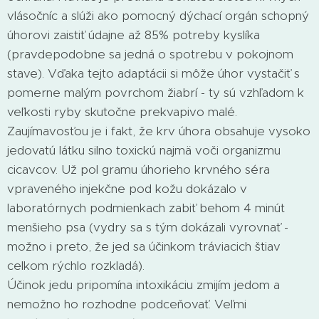
vlásočníc a slúži ako pomocný dýchací orgán schopný
úhorovi zaistiť údajne až 85% potreby kyslíka
(pravdepodobne sa jedná o spotrebu v pokojnom
stave). Vďaka tejto adaptácii si môže úhor vystačiť s
pomerne malým povrchom žiabrí - ty sú vzhľadom k
veľkosti ryby skutočne prekvapivo malé.
Zaujímavosťou je i fakt, že krv úhora obsahuje vysoko
jedovatú látku silno toxickú najmä voči organizmu
cicavcov. Už pol gramu úhorieho krvného séra
vpraveného injekčne pod kožu dokázalo v
laboratórnych podmienkach zabiť behom 4 minút
menšieho psa (vydry sa s tým dokázali vyrovnať -
možno i preto, že jed sa účinkom tráviacich štiav
celkom rýchlo rozkladá).
Účinok jedu pripomína intoxikáciu zmijím jedom a
nemožno ho rozhodne podceňovať. Veľmi