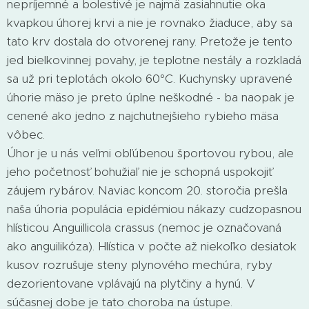
nepríjemné a bolestivé je najmä zasiahnutie oka
kvapkou úhorej krvi a nie je rovnako žiaduce, aby sa
tato krv dostala do otvorenej rany. Pretože je tento
jed bielkovinnej povahy, je teplotne nestály a rozkladá
sa už pri teplotách okolo 60°C. Kuchynsky upravené
úhorie mäso je preto úplne neškodné - ba naopak je
cenené ako jedno z najchutnejšieho rybieho mäsa
vôbec.
Úhor je u nás veľmi obľúbenou športovou rybou, ale
jeho početnosť bohužiaľ nie je schopná uspokojiť
záujem rybárov. Naviac koncom 20. storočia prešla
naša úhoria populácia epidémiou nákazy cudzopasnou
hlísticou Anguillicola crassus (nemoc je označovaná
ako anguilikóza). Hlística v počte až niekoľko desiatok
kusov rozrušuje steny plynového mechúra, ryby
dezorientovane vplávajú na plytčiny a hynú. V
súčasnej dobe je tato choroba na ústupe.