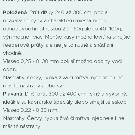
Položená
: Prút dĺžky 240 až 300 cm, podľa
očakávanej ryby a charakteru miesta buď s
odhodovou hmotnosťou 20 - 60g alebo 40 -100g,
výnimočne i viac. Menšie kusy možno loviť na silnejšie
feederové prúty, ale nie je to nutné a snáď ani
vhodné.
Vlasec 0,25 - 0, 30 mm pokiaľ možno odolný voči
oderu.
Nástrahy: červy, rybka živá či mŕtva, ojedinele i iné
mäsité nástrahy alebo syr.
Plávaná
: Dlhší prút 300 až 400 cm - silný a výkonný,
ideálne sú kaprárske špeciály alebo silnejší teleskop.
Vlasec 0,22 - 0,30 mm.
Nástrahy: Červy, rybka živá či mŕtva, ojedinele i iné
mäsité nástrahy.