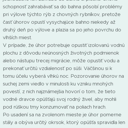
schopnosť zahrabávať sa do bahna pôsobí problémy
pri výlove týchto rýb z chovných rybníkov, pretože
časť úhorov opustí vysychajúce bahno niekedy až
druhý deň po výlove a plazia sa po jeho povrchu do
vlhších miest.
V prípade, že úhor potrebuje opustiť izolovanú vodnú
plochu z dôvodu neúnosných životných podmienok
alebo nástupu trecej migrácie, môže opustiť vodu a
prekonať určitú vzdialenosť po súši. Väčšinou si k
tomu účelu vyberá vlhkú noc. Pozorovanie úhorov na
suchej zemi viedlo v minulosti ku vzniku mnohých
povestí, z nich najznámejšia hovorí o tom, že tieto
vodné dravce opúšťajú svoj rodný živel, aby mohli
pod rúškou tmy konzumovať na poliach hrach.
Po usadení sa na zvolenom mieste je úhor pomerne
stály a obýva určitý okrsok, ktorý opúšťa spravidla len