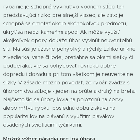
ryba nie je schopná vyvinúť vo vodnom stĺpci ťah
predstavujúci riziko pre silnejší vlasec, ale zato je
schopná sa omotať okolo akéhokoľvek predmetu,
ukryť sa medzi kameňmi apod. Ak môže využiť
akejkoľvek opory, dokáže úhor vyvinúť neuveriteľnú
silu. Na súši je úžasne pohyblivý a rýchly. Ľahko unikne
z vedierka, vane či lode, pretiahne sa okami sieťky či
podberáku, vie sa pohybovať rovnako dobre
dopredu i dozadu a pri tom všetkom je neuveriteľne
slizký. V zásade možno povedať, že rybár zvádza s
úhorom dva súboje - jeden na prúte a druhý na brehu.
Najčastejšie sa úhory lovia na položenú na červy
alebo mŕtvu rybku, poslednú dobu získava na
popularite lov na plávanú s využitím plavákov
osadených svietiacimi tyčinkami.
Možný výber náradia pre lov úhora