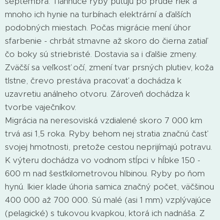
septembra. Tiahnuce ryby putujú po prúde riek a
mnoho ich hynie na turbínach elektrární a ďalších
podobných miestach. Počas migrácie mení úhor
sfarbenie - chrbát stmavne až skoro do čierna zatiaľ
čo boky sú striebristé. Dostavia sa i ďalšie zmeny.
Zväčší sa veľkosť očí, zmení tvar prsných plutiev, koža
tlstne, črevo prestáva pracovať a dochádza k
uzavretiu análneho otvoru. Zároveň dochádza k
tvorbe vaječníkov.
Migrácia na neresoviská vzdialené skoro 7 000 km
trvá asi 1,5 roka. Ryby behom nej stratia značnú časť
svojej hmotnosti, pretože cestou neprijímajú potravu.
K výteru dochádza vo vodnom stĺpci v hĺbke 150 -
600 m nad šesťkilometrovou hlbinou. Ryby po ňom
hynú. Ikier klade úhoria samica značný počet, väčšinou
400 000 až 700 000. Sú malé (asi 1 mm) vzplývajúce
(pelagické) s tukovou kvapkou, ktorá ich nadnáša. Z