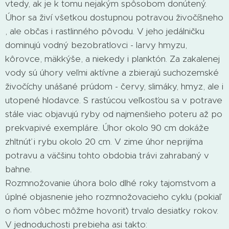
vtedy, ak je k tomu nejakým spôsobom donútený.
Úhor sa živí všetkou dostupnou potravou živočíšneho
, ale občas i rastlinného pôvodu. V jeho jedálničku
dominujú vodný bezobratlovci - larvy hmyzu,
kôrovce, mäkkýše, a niekedy i planktón. Za zakalenej
vody sú úhory veľmi aktívne a zbierajú suchozemské
živočíchy unášané prúdom - červy, slimáky, hmyz, ale i
utopené hlodavce. S rastúcou veľkosťou sa v potrave
stále viac objavujú ryby od najmenšieho poteru až po
prekvapivé exempláre. Úhor okolo 90 cm dokáže
zhltnúť i rybu okolo 20 cm. V zime úhor neprijíma
potravu a väčšinu tohto obdobia trávi zahrabaný v
bahne.
Rozmnožovanie úhora bolo dlhé roky tajomstvom a
úplné objasnenie jeho rozmnožovacieho cyklu (pokiaľ
o ňom vôbec môžme hovoriť) trvalo desiatky rokov.
V jednoduchosti prebieha asi takto: