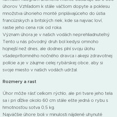
úhorov. Vzhľadom k stále väčšom dopyte a poklesu
množstva úhorieho monté priplávajúceho do ústia
francúzskych a britských riek, kde sa najviac loví,
rastie jeho cena rok od roka.
Význam úhora je v našich vodách neprehliadnuteľný.
Tento u nás pôvodný druh bol kedysi omnoho
hojnejší než dnes, ale dodnes plní svoju úlohu
všadeprítomného nočného dravca i akejsi zdravotnej
polície a je v záujme celej rybárskej obce, aby si
svoje miesto v našich vodách udržal.
Rozmery a rast
Úhor môže rásť celkom rýchlo, ale pri tvare jeho tela
sa i pri dĺžke okolo 60 cm stále ešte jedná o rybu s
hmotnosťou sotva 0,5 kg.
Najväčšie úhore boli v minulosti nájdené uhynuté