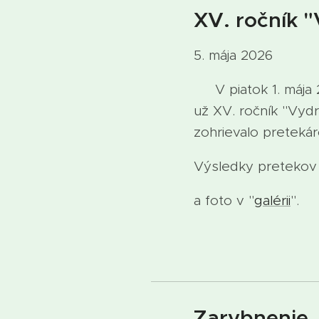
XV. ročník 
5. mája 2026
V piatok 1. mája 2
už XV. ročník "Vydr
zohrievalo pretekár
Výsledky pretekov s
a foto v "
galérii
".
Zarybnenie