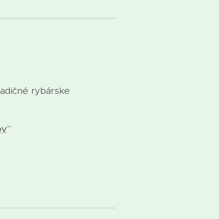
adičné rybárske
ov
"