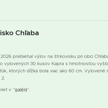
visko Chľaba
026 prebiehal výlov na štrkovisku pri obci Chľaba
olo vylovených 30 kusov Kapra s hmotnosťou vyšš
ťúk, ktorých dĺžka bola viac ako 60 cm. Vylovené 
 2.
ieť v "
galérii
".