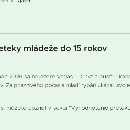
ieť v "
galérii
".
eteky mládeže do 15 rokov
2026 sa na jazere Vadaš - "Chyť a pusť" - kona
. Za priaznivého počasia mladí rybári ukázali svoj
.
i môžete pozrieť v sekcii "
Vyhodnotenie pretek