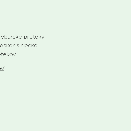
rybárske preteky
eskôr slniečko
etekov.
ov
"