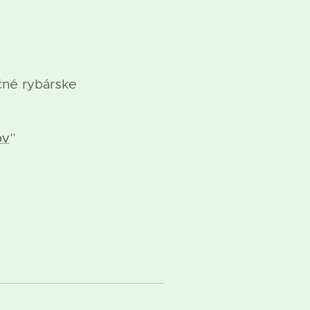
čné rybárske
ov
"