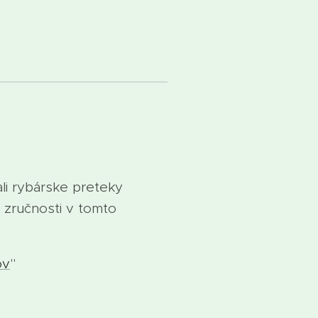
li rybárske preteky
e zručnosti v tomto
ov
"