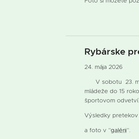
Foto si môžete pozr
Rybárske pr
24. mája 2026
V sobotu 23. mája 
mládeže do 15 rokov
športovom odvetví
Výsledky pretekov s
a foto v "
galérii
".