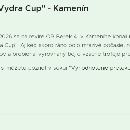
"Vydra Cup" - Kamenín
026 sa na revíre OR Berek 4 v Kameníne konali 
a Cup". Aj keď skoro ráno bolo mrazivé počasie, n
ov a prebiehal vyrovnaný boj o vzácne trofeje pr
i môžete pozrieť v sekcii "
Vyhodnotenie pretek