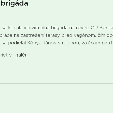
 brigáda
a konala individuálna brigáda na revíre OR Berek
i práce na zastrešení terasy pred vagónom, čím do
 sa podieľal Kónya János s rodinou, za čo im patr
ieť v "
galérii
".