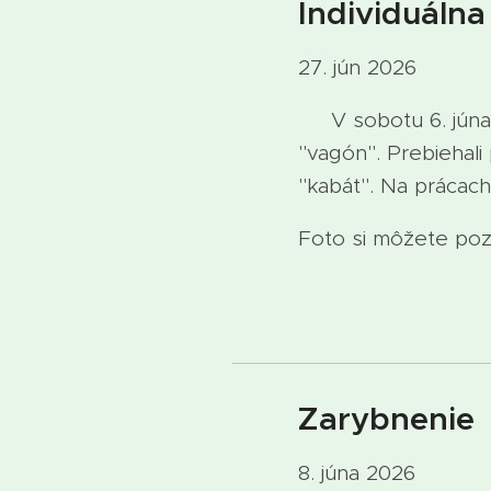
Individuálna
27. jún 2026
V sobotu 6. júna s
"vagón". Prebiehal
"kabát". Na prácach
Foto si môžete pozr
Zarybnenie
8. júna 2026