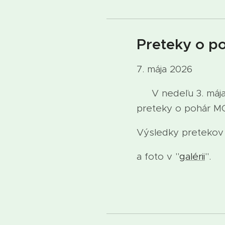
Preteky o p
7. mája 2026
V nedeľu 3. mája 2
preteky o pohár 
Výsledky pretekov s
a foto v "
galérii
".