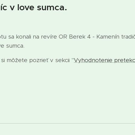
íc v love sumca.
 sa konali na revíre OR Berek 4 - Kamenín tradi
ve sumca.
i môžete pozrieť v sekcii "
Vyhodnotenie pretek