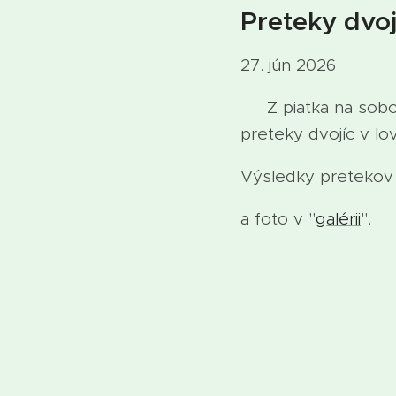
Preteky dvoj
27. jún 2026
Z piatka na sobotu
preteky dvojíc v lo
Výsledky pretekov s
a foto v "
galérii
".