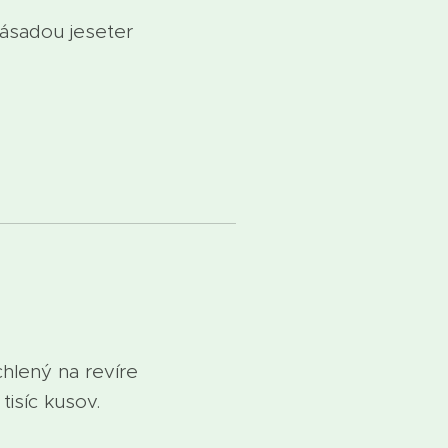
ásadou jeseter
lený na revíre
tisíc kusov.