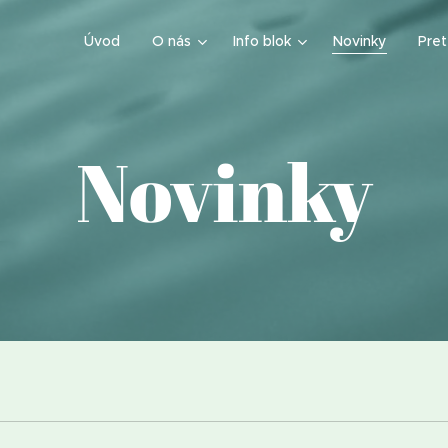
Úvod
O nás
Info blok
Novinky
Pre
Novinky