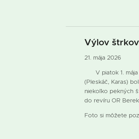
Výlov štrko
21. mája 2026
V piatok 1. mája 2
(Pleskáč, Karas) b
niekoľko pekných š
do revíru OR Berek
Foto si môžete pozr