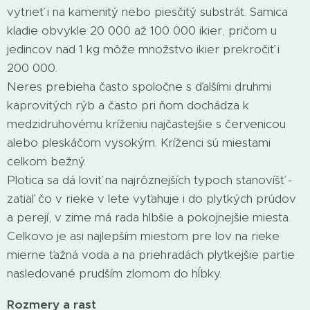
vytrieť i na kamenitý nebo piesčitý substrát. Samica
kladie obvykle 20 000 až 100 000 ikier, pričom u
jedincov nad 1 kg môže množstvo ikier prekročiť i
200 000.
Neres prebieha často spoločne s ďalšími druhmi
kaprovitých rýb a často pri ňom dochádza k
medzidruhovému kríženiu najčastejšie s červenicou
alebo pleskáčom vysokým. Kríženci sú miestami
celkom bežný.
Plotica sa dá loviť na najrôznejších typoch stanovíšť -
zatiaľ čo v rieke v lete vyťahuje i do plytkých prúdov
a perejí, v zime má rada hlbšie a pokojnejšie miesta.
Celkovo je asi najlepším miestom pre lov na rieke
mierne ťažná voda a na priehradách plytkejšie partie
nasledované prudším zlomom do hĺbky.
Rozmery a rast