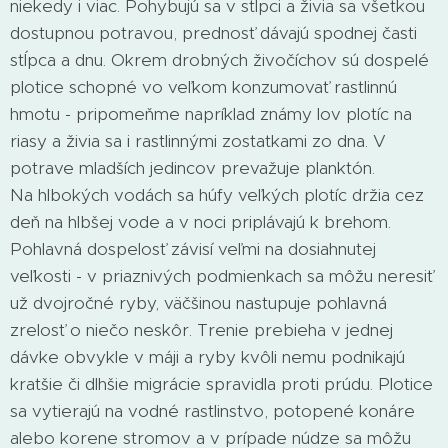
niekedy i viac. Pohybujú sa v stĺpci a živia sa všetkou
dostupnou potravou, prednosť dávajú spodnej časti
stĺpca a dnu. Okrem drobných živočíchov sú dospelé
plotice schopné vo veľkom konzumovať rastlinnú
hmotu - pripomeňme napríklad známy lov plotíc na
riasy a živia sa i rastlinnými zostatkami zo dna. V
potrave mladších jedincov prevažuje planktón.
Na hlbokých vodách sa húfy veľkých plotíc držia cez
deň na hlbšej vode a v noci priplávajú k brehom.
Pohlavná dospelosť závisí veľmi na dosiahnutej
veľkosti - v priaznivých podmienkach sa môžu neresiť
už dvojročné ryby, väčšinou nastupuje pohlavná
zrelosť o niečo neskôr. Trenie prebieha v jednej
dávke obvykle v máji a ryby kvôli nemu podnikajú
kratšie či dlhšie migrácie spravidla proti prúdu. Plotice
sa vytierajú na vodné rastlinstvo, potopené konáre
alebo korene stromov a v prípade núdze sa môžu