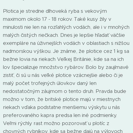
Plotica je stredne dlhoveká ryba s vekovým
maximom okolo 17 - 18 rokov. Také kusy žily v
minulosti nie len na rozľahlých vodách, ale i v mnohých
malých čistých riečkach. Dnes je lepšie hľadať väčšie
exempláre na úživnejších vodách v oblastiach s nižšou
nadmorskou výškou. Je známe, že plotice cez 1 kg sa
bežne lovia na riekach Veľkej Británie, kde sa na ich
lov špecializuje množstvo rybárov. Bolo by zaujímavé
zistiť, či sú u nás veľké plotice vzácnejšie alebo či je
malý počet trofejných úlovkov daný len
nedostatočným záujmom o tento druh. Pravda bude
možno v tom, že britské plotice majú v miestnych
riekach vďaka podstatne menšiemu výskytu u nás
preferovaného kapra predsa len iné podmienky.
Veľmi rýchly rast možno pozorovať u plotíc z
chovných rybníkov, kde sa bežne dajú na výlovoch