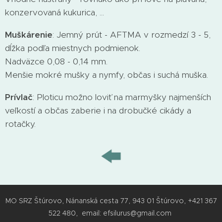
konzervovaná kukurica, ...
Muškárenie
: Jemný prút - AFTMA v rozmedzí 3 - 5,
dĺžka podľa miestnych podmienok.
Nadväzce 0,08 - 0,14 mm.
Menšie mokré mušky a nymfy, občas i suchá muška.
Prívlač
: Ploticu možno loviť na marmyšky najmenších
veľkostí a občas zaberie i na drobučké cikády a
rotačky.
MO SRZ Štúrovo, Nánanská cesta 77, 943 01 Štúrovo, +421 367
522 480, email: efsilurus@gmail.com