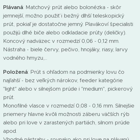
Plávaná
: Matchový prút alebo bolonézka - skôr
jemnejší, možno použiť i bežný dlhší teleskopický
prút, pokiaľ je dostatočne jemný. Plavákoví špecialisti
použijú dlhé biče alebo odkladacie prúty (deličky).
Koncový nadväzec v rozmedzí 0,06 - 0,12 mm.
Nástraha - biele červy, pečivo, hnojáky, riasy, larvy
vodného hmyzu,...
Položená
: Prút s ohľadom na podmienky lovu čo
najľahší - bez veľkých nárokov, feeder kategórie
"light" alebo v silnejšom prúde i "medium", pickerový
prút.
Monofilné vlasce v rozmedzí 0,08 - 0,16 mm. Silnejšie
priemery hlavne kvôli možnosti záberu väčších rýb
alebo pri love v zarastených partiách, silnom prúde
apod.
Vhodné nástrahy - rovnako ako pri love na plávanú,