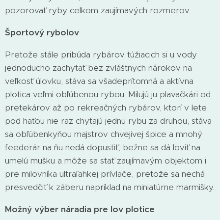
pozorovať ryby celkom zaujímavých rozmerov.
Športový rybolov
Pretože stále pribúda rybárov túžiacich si u vody
jednoducho zachytať bez zvláštnych nárokov na
veľkosť úlovku, stáva sa všadeprítomná a aktívna
plotica veľmi obľúbenou rybou. Milujú ju plavačkári od
pretekárov až po rekreačných rybárov, ktorí v lete
pod haťou nie raz chytajú jednu rybu za druhou, stáva
sa obľúbenkyňou majstrov chvejivej špice a mnohý
feederár na ňu nedá dopustiť, bežne sa dá loviť na
umelú mušku a môže sa stať zaujímavým objektom i
pre milovníka ultraľahkej prívlače, pretože sa nechá
presvedčiť k záberu napríklad na miniatúrne marmišky.
Možný výber náradia pre lov plotice