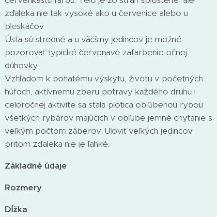
červenkastú farbu. Telo je zo strán sploštené, ale
zďaleka nie tak vysoké ako u červenice alebo u
pleskáčov.
Ústa sú stredné a u väčšiny jedincov je možné
pozorovať typické červenavé zafarbenie očnej
dúhovky.
Vzhľadom k bohatému výskytu, životu v početných
húfoch, aktívnemu zberu potravy každého druhu i
celoročnej aktivite sa stala plotica obľúbenou rybou
všetkých rybárov majúcich v obľube jemné chytanie s
veľkým počtom záberov. Uloviť veľkých jedincov
pritom zďaleka nie je ľahké.
Základné údaje
Rozmery
Dĺžka