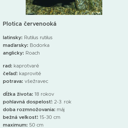
Plotica červenooká
latinsky:
Rutilus rutilus
maďarsky:
Bodorka
anglicky:
Roach
rad:
kaprotvaré
čeľaď:
kaprovité
potrava:
všežravec
dĺžka života:
18 rokov
pohlavná dospelosť:
2-3. rok
doba rozmnožovania:
máj
bežná veľkosť:
15-30 cm
maximum:
50 cm