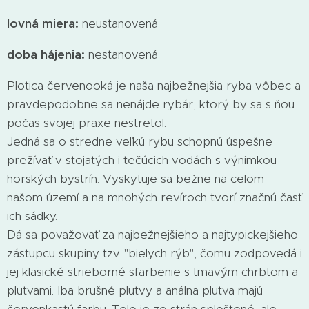
lovná miera:
neustanovená
doba hájenia:
nestanovená
Plotica červenooká je naša najbežnejšia ryba vôbec a
pravdepodobne sa nenájde rybár, ktorý by sa s ňou
počas svojej praxe nestretol.
Jedná sa o stredne veľkú rybu schopnú úspešne
prežívať v stojatých i tečúcich vodách s výnimkou
horských bystrín. Vyskytuje sa bežne na celom
našom území a na mnohých revíroch tvorí značnú časť
ich sádky.
Dá sa považovať za najbežnejšieho a najtypickejšieho
zástupcu skupiny tzv. "bielych rýb", čomu zodpovedá i
jej klasické strieborné sfarbenie s tmavým chrbtom a
plutvami. Iba brušné plutvy a análna plutva majú