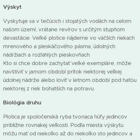
Výskyt
Vyskytuje sa v tečúcich i stojatých vodách na celom
našom území, vrátane revírov s určitým stupňom
devastácie. Veľké plotice nájdeme vo väčších riekach
mrenového a pleskáčového pásma, údolných
nádržiach a rozľahlých pieskovňach.
Kto si chce dobre zachytať veľké exempláre, môže
navštíviť v jarnom období prítok niektorej veľkej
údolnej nádrže alebo loviť v letnom období pod haťou
niektorej z riek bohatších na potravu.
Biológia druhu
Plotica je spoločenská ryba tvoriaca húfy jedincov
približne rovnakej veľkosti. Podľa miesta výskytu
môžu mať od niekoľko až do niekoľko sto jedincov a