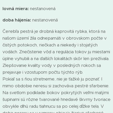
lovná miera:
nestanovená
doba hájenia:
nestanovená
Čerebľa pestrá je drobná kaprovitá rybka, ktorá na
našom území žila odnepamäti v obrovskom počte v
čistých potokoch, riečkach a niekedy i stojatých
vodách. Znečistenie vôd a regulácia tokov ju miestami
úplne vyhubili a na ďalších lokalitách skôr len prežívala.
Zlepšovanie kvality vody v posledných rokoch sa
prejavuje i vzostupom počtu týchto rýb.
Pokiaľ sa s ňou stretneme, nie je ťažké ju poznať. I
mimo obdobie neresu si zachováva pestré sfarbenie.
Na svetlom podklade bokov pokrytých veľmi malými
šupinami sú rôzne tvarované hnedavé škvrny tvoriace
obvykle dlhú radu tiahnucu sa po celej dĺžke tela. V