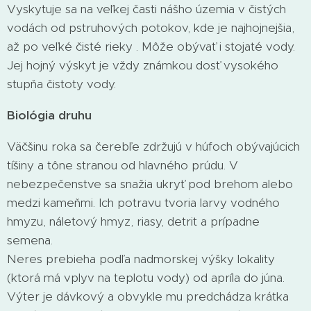
Vyskytuje sa na veľkej časti nášho územia v čistých
vodách od pstruhových potokov, kde je najhojnejšia,
až po veľké čisté rieky . Môže obývať i stojaté vody.
Jej hojný výskyt je vždy známkou dosť vysokého
stupňa čistoty vody.
Biológia druhu
Väčšinu roka sa čerebľe zdržujú v húfoch obývajúcich
tíšiny a tône stranou od hlavného prúdu. V
nebezpečenstve sa snažia ukryť pod brehom alebo
medzi kameňmi. Ich potravu tvoria larvy vodného
hmyzu, náletový hmyz, riasy, detrit a prípadne
semena.
Neres prebieha podľa nadmorskej výšky lokality
(ktorá má vplyv na teplotu vody) od apríla do júna.
Výter je dávkový a obvykle mu predchádza krátka