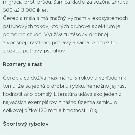
migrácia proti prúdu. Samica kladie za sezónu zhruba
500 až 3 000 ikier.
Čerebľa mala a má značný význam v ekosystémoch
pstruhových tokov, ktorých druhové spektrum je
pomerne chudé. Využíva tu zásoby drobnej
živočíšnej i rastlinnej potravy a sama je dôležitou
zložkou potravy pstruhov.
Rozmery a rast
Čerebľa sa dožíva maximálne 5 rokov a vzhľadom k
tomu, že sa jedná o drobnú rybku, nemožno jej rast
hodnotiť ako pomalý. Literatúra udáva ako jeden z
najväčších exemplárov z nášho územia samicu o
celkovej dĺžke 120 mm a hmotnosti 18 g.
Športový rybolov