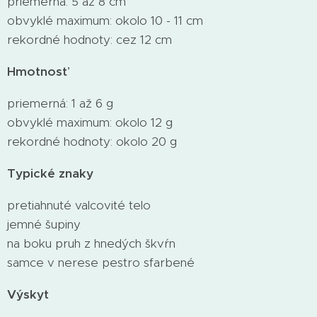
priemerná: 5 až 8 cm
obvyklé maximum: okolo 10 - 11 cm
rekordné hodnoty: cez 12 cm
Hmotnosť
priemerná: 1 až 6 g
obvyklé maximum: okolo 12 g
rekordné hodnoty: okolo 20 g
Typické znaky
pretiahnuté valcovité telo
jemné šupiny
na boku pruh z hnedých škvŕn
samce v nerese pestro sfarbené
Výskyt