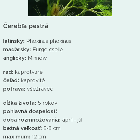
Čerebľa pestrá
latinsky:
Phoxinus phoxinus
maďarsky:
Fürge cselle
anglicky:
Minnow
rad:
kaprotvaré
čeľaď:
kaprovité
potrava:
všežravec
dĺžka života:
5 rokov
pohlavná dospelosť:
doba rozmnožovania:
apríl - júl
bežná veľkosť:
5-8 cm
maximum:
12 cm