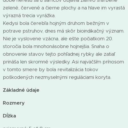
dobe neresu sa u samcov objavia žiarivo sfarbené
zelené, červené a čierne plochy a na hlave im vyrastá
výrazná trecia vyrážka.
Kedysi bola čerebľa hojným druhom bežným v
potrave pstruhov, dnes má skôr bioindikačný význam.
Nie je vyslovene vzácna, ale ešte počiatkom 20.
storočia bola mnohonásobne hojnejšia. Snaha o
obnovenie stavov tejto pohľadnej rybky ale zatiaľ
prináša len skromné výsledky. Asi najväčším prínosom
v tomto smere by bola revitalizácia tokov
poškodených nezmyselnými reguláciami koryta.
Základné údaje
Rozmery
Dĺžka