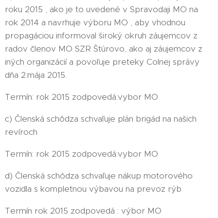
roku 2015 , ako je to uvedené v Spravodaji MO na
rok 2014 a navrhuje výboru MO , aby vhodnou
propagáciou informoval široký okruh záujemcov z
radov členov MO SZR Štúrovo, ako aj záujemcov z
iných organizácií a povoľuje preteky Colnej správy
dňa 2.mája 2015.
Termín: rok 2015 zodpovedá:vybor MO
c) Členská schôdza schvaľuje plán brigád na našich
revíroch
Termín: rok 2015 zodpovedá:vybor MO
d) Členská schôdza schvaľuje nákup motorového
vozidla s kompletnou výbavou na prevoz rýb
Termín rok 2015 zodpovedá : výbor MO