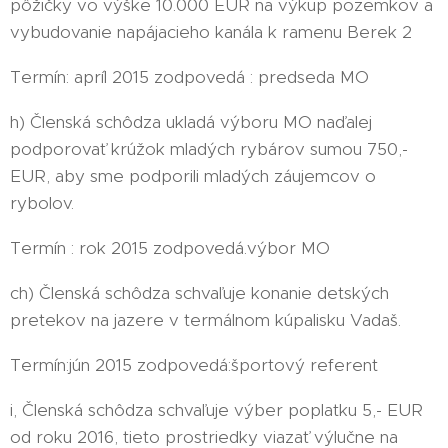
pôžičky vo výške 10.000 EUR na výkup pozemkov a
vybudovanie napájacieho kanála k ramenu Berek 2
Termín: apríl 2015 zodpovedá : predseda MO
h) Členská schôdza ukladá výboru MO naďalej
podporovať krúžok mladých rybárov sumou 750,-
EUR, aby sme podporili mladých záujemcov o
rybolov.
Termín : rok 2015 zodpovedá.výbor MO
ch) Členská schôdza schvaľuje konanie detských
pretekov na jazere v termálnom kúpalisku Vadaš.
Termín:jún 2015 zodpovedá:športový referent
i, Členská schôdza schvaľuje výber poplatku 5,- EUR
od roku 2016, tieto prostriedky viazať výlučne na