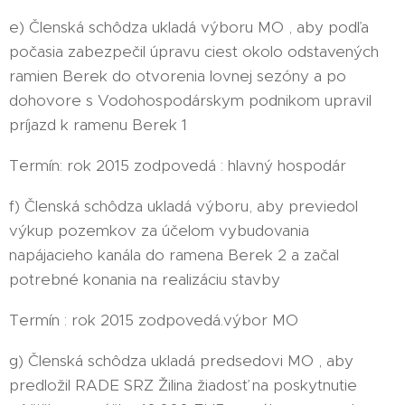
e) Členská schôdza ukladá výboru MO , aby podľa
počasia zabezpečil úpravu ciest okolo odstavených
ramien Berek do otvorenia lovnej sezóny a po
dohovore s Vodohospodárskym podnikom upravil
príjazd k ramenu Berek 1
Termín: rok 2015 zodpovedá : hlavný hospodár
f) Členská schôdza ukladá výboru, aby previedol
výkup pozemkov za účelom vybudovania
napájacieho kanála do ramena Berek 2 a začal
potrebné konania na realizáciu stavby
Termín : rok 2015 zodpovedá.výbor MO
g) Členská schôdza ukladá predsedovi MO , aby
predložil RADE SRZ Žilina žiadosť na poskytnutie