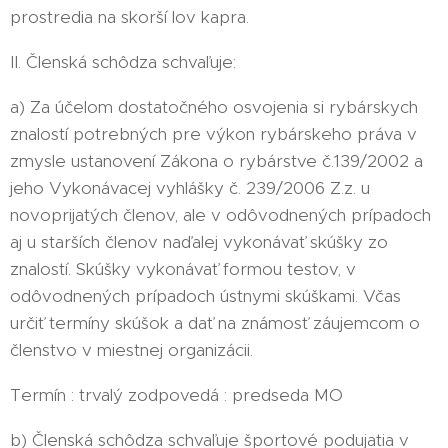
prostredia na skorší lov kapra.
II. Členská schôdza schvaľuje:
a) Za účelom dostatočného osvojenia si rybárskych
znalostí potrebných pre výkon rybárskeho práva v
zmysle ustanovení Zákona o rybárstve č.139/2002 a
jeho Vykonávacej vyhlášky č. 239/2006 Z.z. u
novoprijatých členov, ale v odôvodnených prípadoch
aj u starších členov naďalej vykonávať skúšky zo
znalostí. Skúšky vykonávať formou testov, v
odôvodnených prípadoch ústnymi skúškami. Včas
určiť termíny skúšok a dať na známosť záujemcom o
členstvo v miestnej organizácii.
Termín : trvalý zodpovedá : predseda MO
b) Členská schôdza schvaľuje športové podujatia v